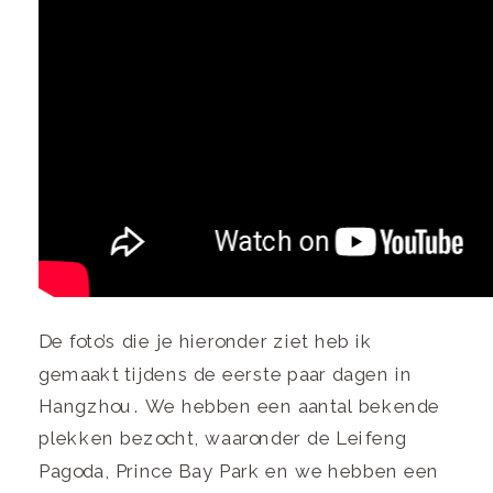
De foto’s die je hieronder ziet heb ik
gemaakt tijdens de eerste paar dagen in
Hangzhou. We hebben een aantal bekende
plekken bezocht, waaronder de Leifeng
Pagoda, Prince Bay Park en we hebben een